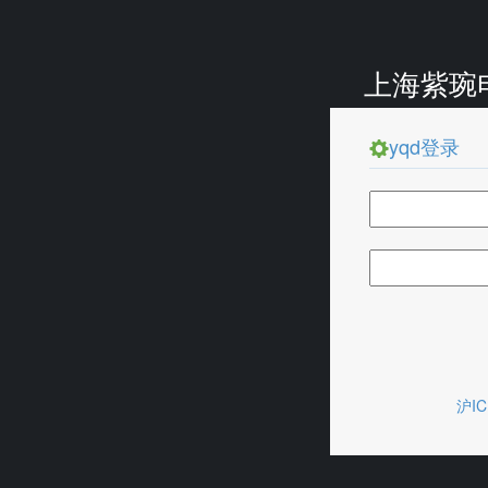
上海紫琬
yqd登录
沪IC